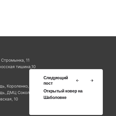
. Стромынка, 11
росская тишина,10
Следующий
пост
ь, Короленко, 8
Открытый ковер на
ь, ДМЦ Сокольники, ул.Стромынка, 11
Шаболовке
вская, 10