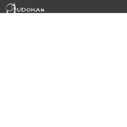
Главная
Расписание
Лицензии и сертификаты
Публичная оферта
Новости
Отзывы
Контакты
Заявление
Москва,
м. Сокольники, ул. Стромынка, 11
м. Электрозаводская, Матросская тишина,10
м. Семеновская, МГТУ
м. Бауманская, МГТУ