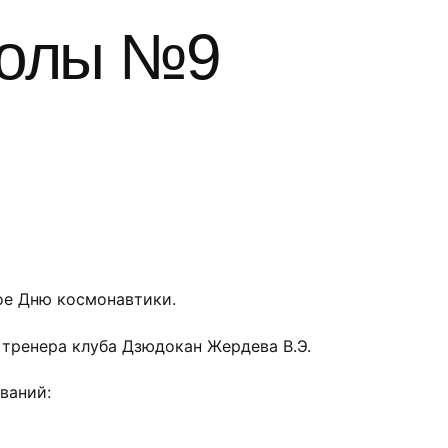
колы №9
ое Дню космонавтики.
 тренера клуба Дзюдокан Жердева В.Э.
ваний: