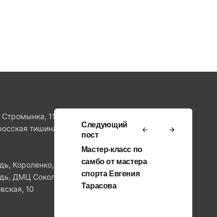
. Стромынка, 11
Следующий
росская тишина,10
пост
Мастер-класс по
самбо от мастера
ь, Короленко, 8
спорта Евгения
ь, ДМЦ Сокольники, ул.Стромынка, 11
Тарасова
вская, 10