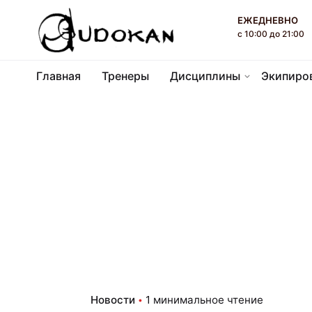
П
ЕЖЕДНЕВНО
е
с 10:00 до 21:00
р
е
Главная
Тренеры
Дисциплины
Экипиро
й
т
и
к
к
о
н
т
е
н
т
у
Новости
1 минимальное чтение