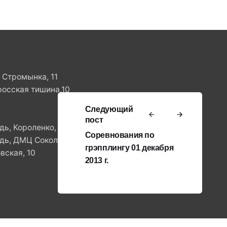
. Стромынка, 11
росская тишина,10
Следующий
пост
ь, Короленко, 8
Соревнования по
ь, ДМЦ Сокольники, ул.Стромынка, 11
грэпплингу 01 декабря
вская, 10
2013 г.