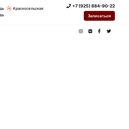
+7 (925) 884-90-22
дь
Красносельская
дь
Записаться