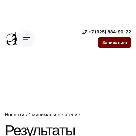
П
е
р
е
+7 (925) 884-90-22
й
т
Записаться
и
к
к
о
н
т
е
н
т
Новости
1 минимальное чтение
у
Результаты