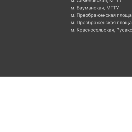
м. Семеновская, МГТУ
м. Бауманская, МГТУ
м. Преображенская площад
м. Преображенская площад
м. Красносельская, Русако
х в Москве - Клуб Дзюдокан.