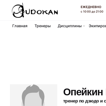
П
ЕЖЕДНЕВНО
е
с 10:00 до 21:00
р
е
Главная
Тренеры
Дисциплины
Экипиро
й
т
и
к
к
о
н
т
е
н
т
Опейкин
у
тренер по дзюдо и 