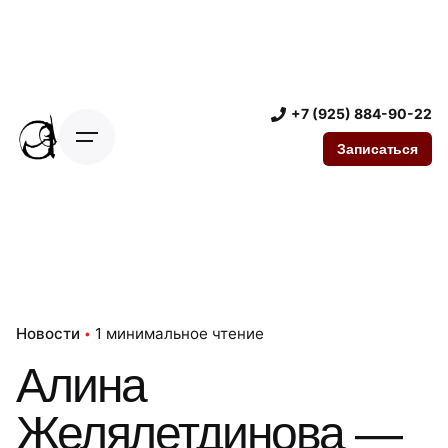
П
е
р
е
й
+7 (925) 884-90-22
т
Записаться
и
к
к
о
н
т
е
Новости
1 минимальное чтение
н
т
Алина
у
Желялетдинова —