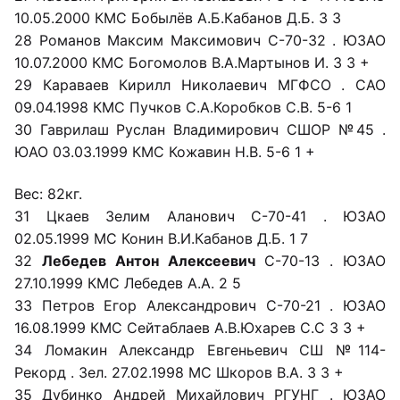
10.05.2000 КМС Бобылёв А.Б.Кабанов Д.Б. 3 3
28 Романов Максим Максимович С-70-32 . ЮЗАО
10.07.2000 КМС Богомолов В.А.Мартынов И. 3 3 +
29 Караваев Кирилл Николаевич МГФСО . САО
09.04.1998 КМС Пучков С.А.Коробков С.В. 5-6 1
30 Гаврилаш Руслан Владимирович СШОР №45 .
ЮАО 03.03.1999 КМС Кожавин Н.В. 5-6 1 +
Вес: 82кг.
31 Цкаев Зелим Аланович С-70-41 . ЮЗАО
02.05.1999 МС Конин В.И.Кабанов Д.Б. 1 7
32
Лебедев Антон Алексеевич
С-70-13 . ЮЗАО
27.10.1999 КМС Лебедев А.А. 2 5
33 Петров Егор Александрович С-70-21 . ЮЗАО
16.08.1999 КМС Сейтаблаев А.В.Юхарев С.С 3 3 +
34 Ломакин Александр Евгеньевич СШ №114-
Рекорд . Зел. 27.02.1998 МС Шкоров В.А. 3 3 +
35 Дубинко Андрей Михайлович РГУНГ . ЮЗАО