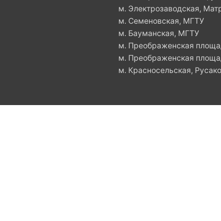
м. Электрозаводская, Мат
м. Семеновская, МГТУ
м. Бауманская, МГТУ
м. Преображенская площад
м. Преображенская площад
м. Красносельская, Русако