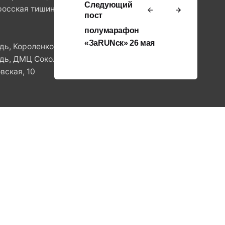
Следующий
росская тишина,10
пост
полумарафон
«ЗаRUNск» 26 мая
ь, Короленко, 8
ь, ДМЦ Сокольники, ул.Стромынка, 11
вская, 10