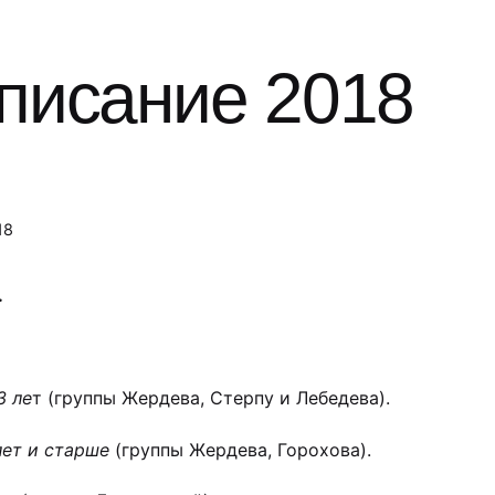
писание 2018
18
.
3 ле
т (группы Жердева, Стерпу и Лебедева).
лет и старше
(группы Жердева, Горохова).