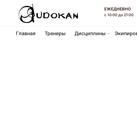
П
ЕЖЕДНЕВНО
е
с 10:00 до 21:00
р
е
Главная
Тренеры
Дисциплины
Экипиро
й
т
и
к
к
о
н
т
е
н
т
у