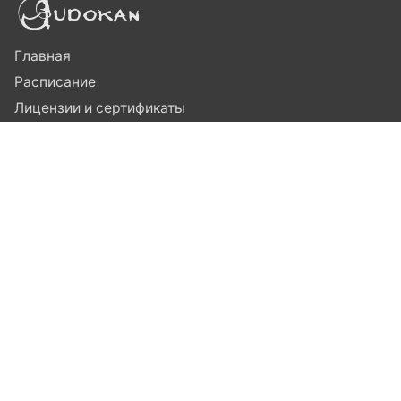
Главная
Расписание
Лицензии и сертификаты
Публичная оферта
Новости
Отзывы
Контакты
Заявление
Москва,
м. Сокольники, ул. Стромынка, 11
м. Электрозаводская, Матросская тишина,10
м. Семеновская, МГТУ
м. Бауманская, МГТУ
м. Преображенская площадь, Короленко, 8