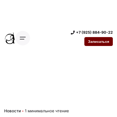
П
е
р
е
й
+7 (925) 884-90-22
т
Записаться
и
к
к
о
н
т
е
н
т
у
Новости
1 минимальное чтение