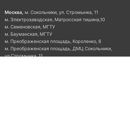
Москва,
м. Сокольники, ул. Стромынка, 11
м. Электрозаводская, Матросская тишина,10
м. Семеновская, МГТУ
м. Бауманская, МГТУ
м. Преображенская площадь, Короленко, 8
м. Преображенская площадь, ДМЦ Сокольники,
ул.Стромынка, 11
м. Красносельская, Русаковская, 10
© 2023, Школа единоборств для детей и взрослых в
Москве - Клуб Дзюдокан.
Все права защищены.